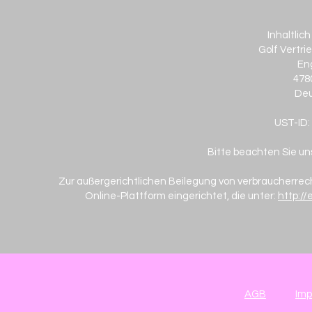
Inhaltlich
Golf Vertri
Eng
478
Deu
UST-ID:
Bitte beachten Sie u
Zur außergerichtlichen Beilegung von verbraucherrech
Online-Plattform eingerichtet, die unter:
http:/
AGB
Im