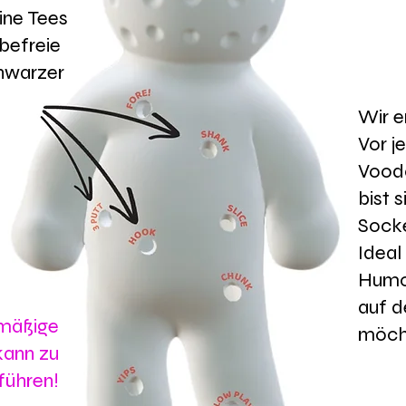
ine Tees
 befreie
chwarzer
Wir 
Vor j
Vood
bist s
Socke
Ideal
Humor
auf d
mäßige
möch
ann zu
 führen!